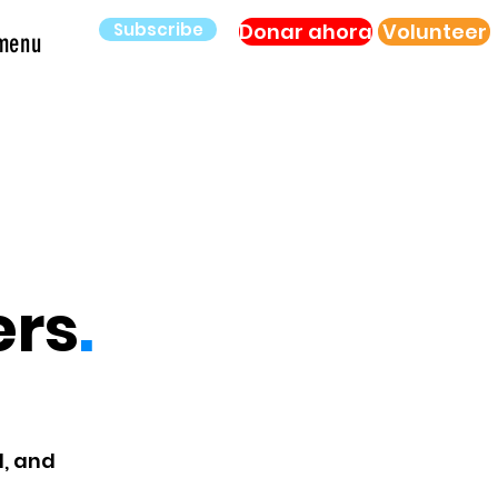
Subscribe
Donar ahora
Volunteer
menu
ers
.
l, and