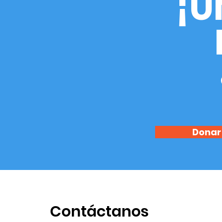
¡Ú
Donar
Contáctanos