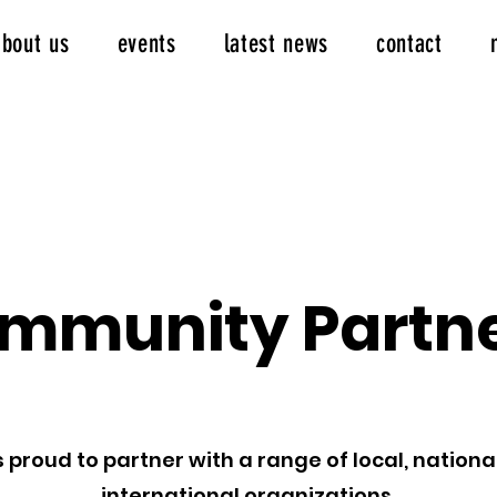
about us
events
latest news
contact
mmunity Partn
is proud to partner with a range of local, nationa
international organizations.