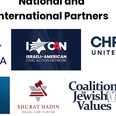
National and
nternational Partners