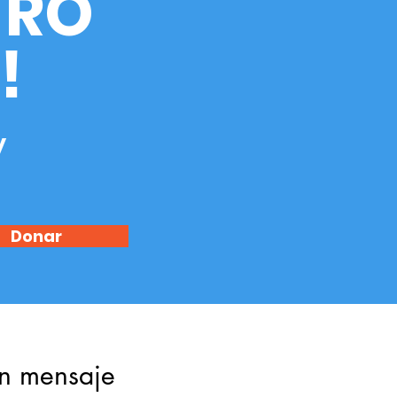
TRO
!
y
Donar
n mensaje