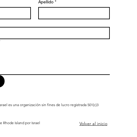
Apellido
*
*
srael es una organización sin fines de lucro registrada 501(c)3
e Rhode Island por Israel
Volver al inicio