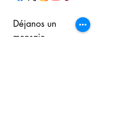
Déjanos un 
mensaje
Nombre de pila
*
Apellido
*
Correo electrónico
*
Escribe un mensaje
*