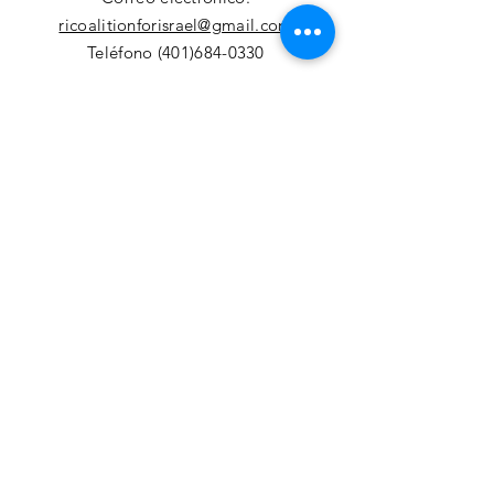
ricoalitionforisrael@gmail.com
Teléfono (401)684-0330
Déjanos un 
mensaje
Nombre de pila
*
Apellido
*
Correo electrónico
*